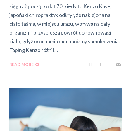
sięga aż początku lat 70′ kiedy to Kenzo Kase,
japoński chiropraktyk odkrył, że naklejona na
ciało taśma, w miejscu urazu, wpływa na cały
organizm i przyspiesza powrót do równowagi
ciała, gdyż uruchamia mechanizmy samoleczenia.
Taping Kenzo różnił...
READ MORE