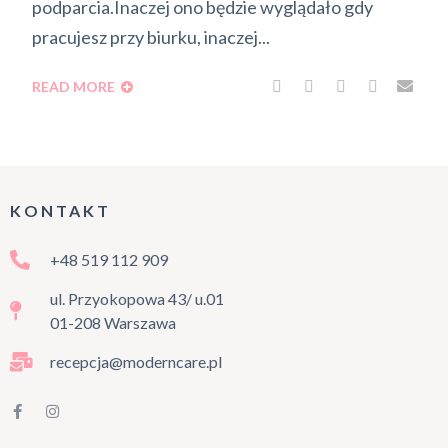
podparcia.Inaczej ono będzie wyglądało gdy
pracujesz przy biurku, inaczej...
READ MORE
KONTAKT
+48 519 112 909
ul. Przyokopowa 43/ u.01
01-208 Warszawa
recepcja@moderncare.pl