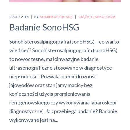
2024-12-18
BY
ADMINSUPERCARE
CIĄŻA
GINEKOLOGIA
Badanie SonoHSG
Sonohisterosalpingografia (sonoHSG) – co warto
wiedzieć? Sonohisterosalpingografia (sonoHSG)
to nowoczesne, małoinwazyjne badanie
ultrasonograficzne stosowane w diagnostyce
niepłodności. Pozwala ocenić drożność
jajowodów oraz stan jamy macicy bez
konieczności użycia promieniowania
rentgenowskiego czy wykonywania laparoskopii
diagnostycznej. Jak przebiega badanie? Badanie
wykonywane jest na...